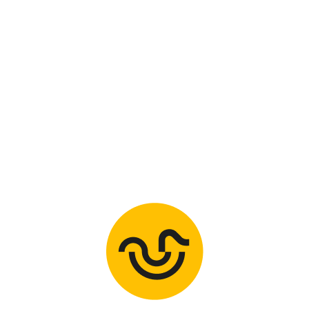
s
les pack 10 cours de
natation (code
PACKBONUS20)
t
C’est le printemps et on se prépare aux
baignades d’été mais… sans se ruiner
READ MORE