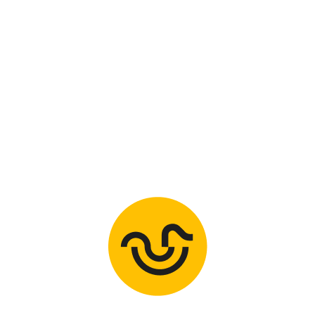
notre
pédagogie des techniques anti-noyades : lire ici
tenir les réflexes a
noyade
 accidents de baignades cet été ?
Réservez dès maint
 les techniques de prévention des noyades, les bases de
aquatique avec nos maîtres-nageurs toujours dans l’ea